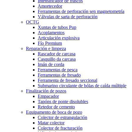
Intensificador de frascos
Amortecedor
Ferramentas de perforación sen magnetometría
Válvulas de sarta de perforación
OCTG
Xuntas de tubos Pup
Acoplamentos
Articulación explosiva
Fío Premium
Reparación e limpeza
Rascador de carcasa
Casquillo da carcasa
Imán de corda
Ferramentas de pesca
Ferramentas de fresado
Ferramenta de fresado seccional
Submarino circulante de bólas de caída múltiple
Finalización de pozos
Empacador
Tapóns de ponte disolubles
Retedor de cemento
Equipamento de boca de pozo
Colector de estrangulación
Matar colector
Colector de fracturación