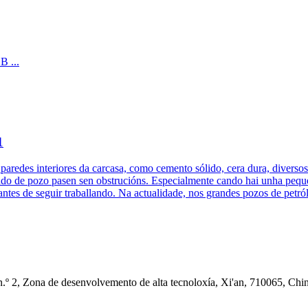
1
paredes interiores da carcasa, como cemento sólido, cera dura, diversos 
fondo de pozo pasen sen obstrucións. Especialmente cando hai unha peque
 antes de seguir traballando. Na actualidade, nos grandes pozos de petr
.º 2, Zona de desenvolvemento de alta tecnoloxía, Xi'an, 710065, Chi