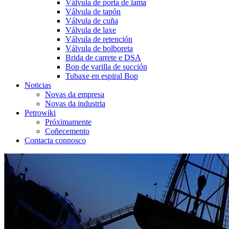
Válvula de porta de lama
Válvula de tapón
Válvula de cuña
Válvula de laxe
Válvula de retención
Válvula de bolboreta
Brida de carrete e DSA
Bop de varilla de succión
Tubaxe en espiral Bop
Noticias
Novas da empresa
Novas da industria
Petrowiki
Próximamente
Coñecemento
Contacta connosco