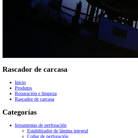
Rascador de carcasa
Inicio
Produtos
Reparación e limpeza
Rascador de carcasa
Categorías
ferramentas de perforación
Estabilizador de lámina integral
Collar de perforación