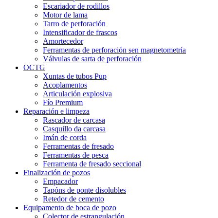
Escariador de rodillos
Motor de lama
Tarro de perforación
Intensificador de frascos
Amortecedor
Ferramentas de perforación sen magnetometría
Válvulas de sarta de perforación
OCTG
Xuntas de tubos Pup
Acoplamentos
Articulación explosiva
Fío Premium
Reparación e limpeza
Rascador de carcasa
Casquillo da carcasa
Imán de corda
Ferramentas de fresado
Ferramentas de pesca
Ferramenta de fresado seccional
Finalización de pozos
Empacador
Tapóns de ponte disolubles
Retedor de cemento
Equipamento de boca de pozo
Colector de estrangulación