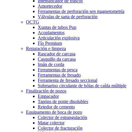
Intensificador de frascos
Amortecedor
Ferramentas de perforación sen magnetometría
Válvulas de sarta de perforación
OCTG
Xuntas de tubos Pup
Acoplamentos
Articulación explosiva
Fío Premium
Reparación e limpeza
Rascador de carcasa
Casquillo da carcasa
Imán de corda
Ferramentas de pesca
Ferramentas de fresado
Ferramenta de fresado seccional
Submarino circulante de bólas de caída múltiple
Finalización de pozos
Empacador
Tapóns de ponte disolubles
Retedor de cemento
Equipamento de boca de pozo
Colector de estrangulación
Matar colector
Colector de fracturación