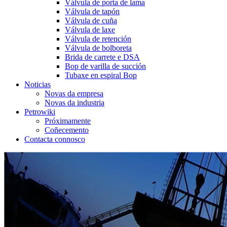
Válvula de porta de lama
Válvula de tapón
Válvula de cuña
Válvula de laxe
Válvula de retención
Válvula de bolboreta
Brida de carrete e DSA
Bop de varilla de succión
Tubaxe en espiral Bop
Noticias
Novas da empresa
Novas da industria
Petrowiki
Próximamente
Coñecemento
Contacta connosco