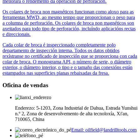
mellorará o rendemento da operación de perforación.
Os colares de broca non magnéticos funcionan como aloxo para as
ferramentas MWD, ao mesmo tempo que proporcionan o peso para
a columna de perforación. Os colares de broca non magnéticos son
axeitados para todo tipo de perforación, incluíndo aplicacións rectas
e direccionais.
Cada colar de broca é inspeccionado completamente polo
departamento de inspección interna. Todos os datos obtidos
rexístranse no certificado de inspección que se proporciona con cada
colar de broca. O monograma API, o número de serie, o diámetro
exterior, o diámetro interior, o tipo e o tamaño das conexións están
estampados nas superficies planas rebaixadas da fresa.
Oficina de vendas
Enderezo: 5-1203, Zona Industrial de Dahua, Estrada Yunshui
n.º 2, Zona de desenvolvemento de alta tecnoloxía, Xi'an,
710065, China
Email: oilfield@landrilltools.com