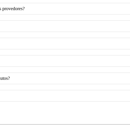
s provedores?
dutos?