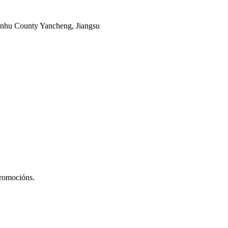
ianhu County Yancheng, Jiangsu
promocións.