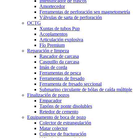
Intensificador de frascos
Amortecedor
Ferramentas de perforación sen magnetometría
Válvulas de sarta de perforación
OCTG
Xuntas de tubos Pup
Acoplamentos
Articulación explosiva
Fío Premium
Reparación e limpeza
Rascador de carcasa
Casquillo da carcasa
Imán de corda
Ferramentas de pesca
Ferramentas de fresado
Ferramenta de fresado seccional
Submarino circulante de bólas de caída múltiple
Finalización de pozos
Empacador
Tapóns de ponte disolubles
Retedor de cemento
Equipamento de boca de pozo
Colector de estrangulación
Matar colector
Colector de fracturación