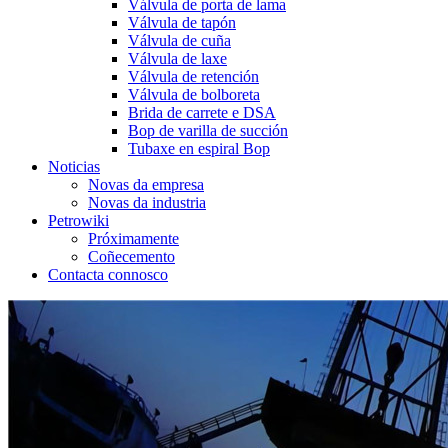
Válvula de porta de lama
Válvula de tapón
Válvula de cuña
Válvula de laxe
Válvula de retención
Válvula de bolboreta
Brida de carrete e DSA
Bop de varilla de succión
Tubaxe en espiral Bop
Noticias
Novas da empresa
Novas da industria
Petrowiki
Próximamente
Coñecemento
Contacta connosco