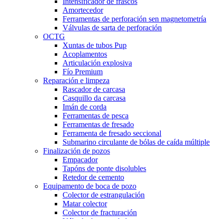
Intensificador de frascos
Amortecedor
Ferramentas de perforación sen magnetometría
Válvulas de sarta de perforación
OCTG
Xuntas de tubos Pup
Acoplamentos
Articulación explosiva
Fío Premium
Reparación e limpeza
Rascador de carcasa
Casquillo da carcasa
Imán de corda
Ferramentas de pesca
Ferramentas de fresado
Ferramenta de fresado seccional
Submarino circulante de bólas de caída múltiple
Finalización de pozos
Empacador
Tapóns de ponte disolubles
Retedor de cemento
Equipamento de boca de pozo
Colector de estrangulación
Matar colector
Colector de fracturación