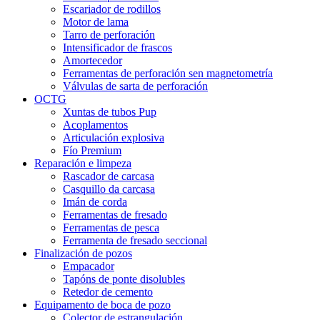
Escariador de rodillos
Motor de lama
Tarro de perforación
Intensificador de frascos
Amortecedor
Ferramentas de perforación sen magnetometría
Válvulas de sarta de perforación
OCTG
Xuntas de tubos Pup
Acoplamentos
Articulación explosiva
Fío Premium
Reparación e limpeza
Rascador de carcasa
Casquillo da carcasa
Imán de corda
Ferramentas de fresado
Ferramentas de pesca
Ferramenta de fresado seccional
Finalización de pozos
Empacador
Tapóns de ponte disolubles
Retedor de cemento
Equipamento de boca de pozo
Colector de estrangulación