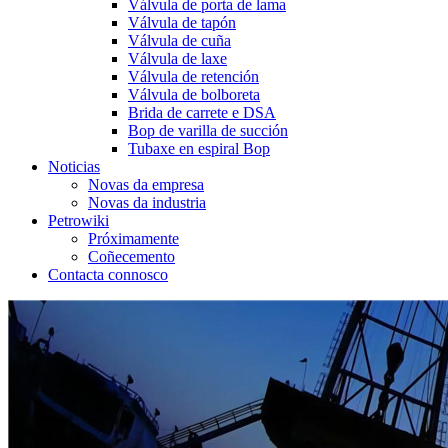
Válvula de porta de lama
Válvula de tapón
Válvula de cuña
Válvula de laxe
Válvula de retención
Válvula de bolboreta
Brida de carrete e DSA
Bop de varilla de succión
Tubaxe en espiral Bop
Noticias
Novas da empresa
Novas da industria
Petrowiki
Próximamente
Coñecemento
Contacta connosco