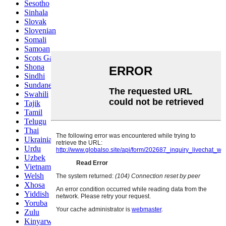
Sesotho
Sinhala
Slovak
Slovenian
Somali
Samoan
Scots Gaelic
Shona
Sindhi
Sundanese
Swahili
Tajik
Tamil
Telugu
Thai
Ukrainian
Urdu
Uzbek
Vietnamese
Welsh
Xhosa
Yiddish
Yoruba
Zulu
Kinyarwanda