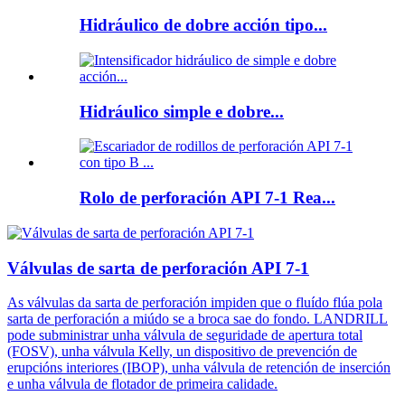
Hidráulico de dobre acción tipo...
Hidráulico simple e dobre...
Rolo de perforación API 7-1 Rea...
Válvulas de sarta de perforación API 7-1
As válvulas da sarta de perforación impiden que o fluído flúa pola
sarta de perforación a miúdo se a broca sae do fondo. LANDRILL
pode subministrar unha válvula de seguridade de apertura total
(FOSV), unha válvula Kelly, un dispositivo de prevención de
erupcións interiores (IBOP), unha válvula de retención de inserción
e unha válvula de flotador de primeira calidade.