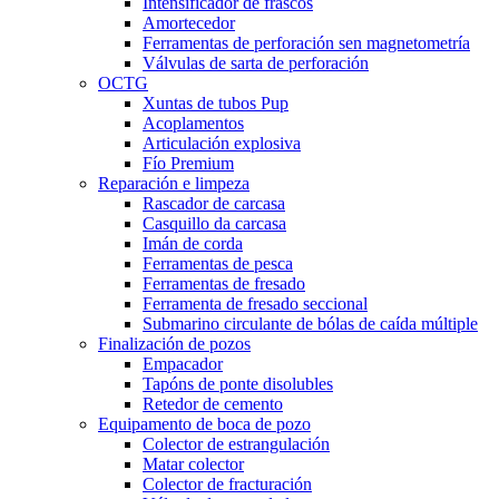
Intensificador de frascos
Amortecedor
Ferramentas de perforación sen magnetometría
Válvulas de sarta de perforación
OCTG
Xuntas de tubos Pup
Acoplamentos
Articulación explosiva
Fío Premium
Reparación e limpeza
Rascador de carcasa
Casquillo da carcasa
Imán de corda
Ferramentas de pesca
Ferramentas de fresado
Ferramenta de fresado seccional
Submarino circulante de bólas de caída múltiple
Finalización de pozos
Empacador
Tapóns de ponte disolubles
Retedor de cemento
Equipamento de boca de pozo
Colector de estrangulación
Matar colector
Colector de fracturación