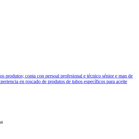
 produtos; conta con persoal profesional e técnico sénior e man de
periencia en roscado de produtos de tubos específicos para aceite
na