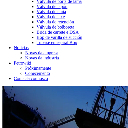
Válvula de porta de lama
Válvula de tapón
Válvula de cuña
Válvula de laxe
Válvula de retención
Válvula de bolboreta
Brida de carrete e DSA
Bop de varilla de succión
Tubaxe en espiral Bop
Noticias
Novas da empresa
Novas da industria
Petrowiki
Próximamente
Coñecemento
Contacta connosco