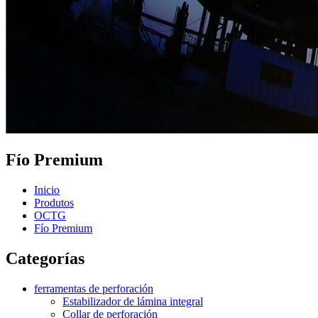
Fío Premium
Inicio
Produtos
OCTG
Fío Premium
Categorías
ferramentas de perforación
Estabilizador de lámina integral
Collar de perforación