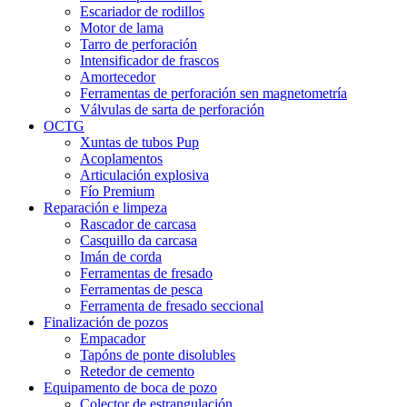
Escariador de rodillos
Motor de lama
Tarro de perforación
Intensificador de frascos
Amortecedor
Ferramentas de perforación sen magnetometría
Válvulas de sarta de perforación
OCTG
Xuntas de tubos Pup
Acoplamentos
Articulación explosiva
Fío Premium
Reparación e limpeza
Rascador de carcasa
Casquillo da carcasa
Imán de corda
Ferramentas de fresado
Ferramentas de pesca
Ferramenta de fresado seccional
Finalización de pozos
Empacador
Tapóns de ponte disolubles
Retedor de cemento
Equipamento de boca de pozo
Colector de estrangulación