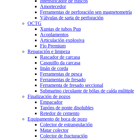
Intensificador de frascos
Amortecedor
Ferramentas de perforación sen magnetometría
Válvulas de sarta de perforación
OCTG
Xuntas de tubos Pup
Acoplamentos
Articulación explosiva
Fío Premium
Reparación e limpeza
Rascador de carcasa
Casquillo da carcasa
Imán de corda
Ferramentas de pesca
Ferramentas de fresado
Ferramenta de fresado seccional
Submarino circulante de bólas de caída múltiple
Finalización de pozos
Empacador
Tapóns de ponte disolubles
Retedor de cemento
Equipamento de boca de pozo
Colector de estrangulación
Matar colector
Colector de fracturación