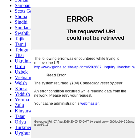
Samoan
Scots Gaelic
Shona
Sindhi
Sundanese
Swahili
Tajik
Tamil
Telugu
Thai
Ukrainian
Urdu
Uzbek
Vietnamese
Welsh
Xhosa
Yiddish
Yoruba
Zulu
Kinyarwanda
Tatar
Oriya
Turkmen
Uyghur