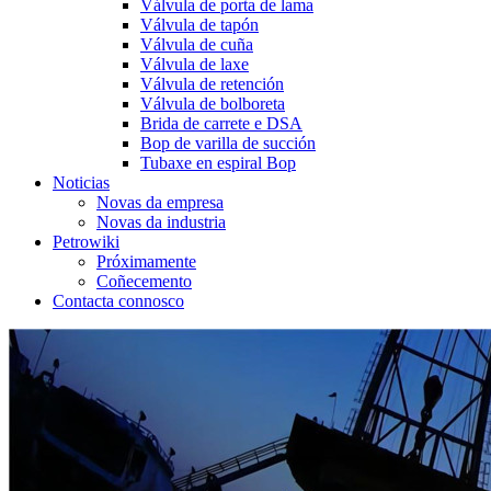
Válvula de porta de lama
Válvula de tapón
Válvula de cuña
Válvula de laxe
Válvula de retención
Válvula de bolboreta
Brida de carrete e DSA
Bop de varilla de succión
Tubaxe en espiral Bop
Noticias
Novas da empresa
Novas da industria
Petrowiki
Próximamente
Coñecemento
Contacta connosco