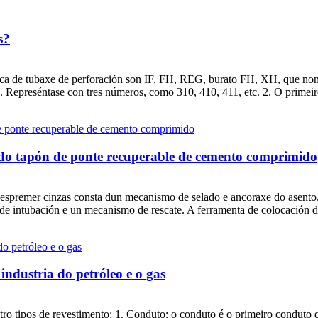
s?
sca de tubaxe de perforación son IF, FH, REG, burato FH, XH, que non 
 Represéntase con tres números, como 310, 410, 411, etc. 2. O primeir
n do tapón de ponte recuperable de cemento comprimido
ra espremer cinzas consta dun mecanismo de selado e ancoraxe do asent
e intubación e un mecanismo de rescate. A ferramenta de colocación do 
 industria do petróleo e o gas
tro tipos de revestimento: 1. Conduto: o conduto é o primeiro conduto q