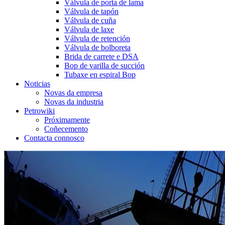
Válvula de porta de lama
Válvula de tapón
Válvula de cuña
Válvula de laxe
Válvula de retención
Válvula de bolboreta
Brida de carrete e DSA
Bop de varilla de succión
Tubaxe en espiral Bop
Noticias
Novas da empresa
Novas da industria
Petrowiki
Próximamente
Coñecemento
Contacta connosco