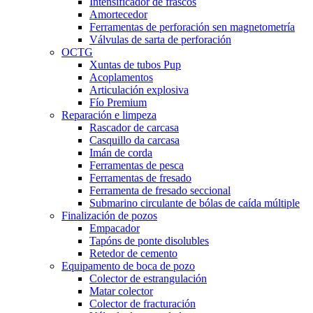
Intensificador de frascos
Amortecedor
Ferramentas de perforación sen magnetometría
Válvulas de sarta de perforación
OCTG
Xuntas de tubos Pup
Acoplamentos
Articulación explosiva
Fío Premium
Reparación e limpeza
Rascador de carcasa
Casquillo da carcasa
Imán de corda
Ferramentas de pesca
Ferramentas de fresado
Ferramenta de fresado seccional
Submarino circulante de bólas de caída múltiple
Finalización de pozos
Empacador
Tapóns de ponte disolubles
Retedor de cemento
Equipamento de boca de pozo
Colector de estrangulación
Matar colector
Colector de fracturación