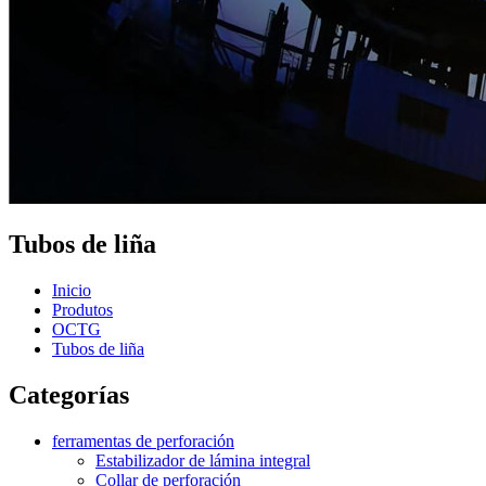
Tubos de liña
Inicio
Produtos
OCTG
Tubos de liña
Categorías
ferramentas de perforación
Estabilizador de lámina integral
Collar de perforación