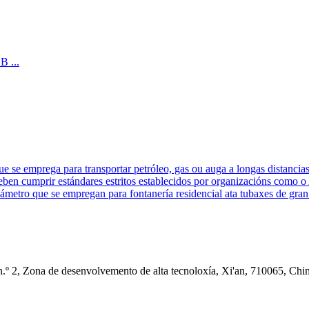
se emprega para transportar petróleo, gas ou auga a longas distancias. E
 deben cumprir estándares estritos establecidos por organizacións com
ámetro que se empregan para fontanería residencial ata tubaxes de gran
.º 2, Zona de desenvolvemento de alta tecnoloxía, Xi'an, 710065, Chi