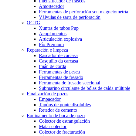
Intensificador de frascos
Amortecedor
Ferramentas de perforación sen magnetometría
Válvulas de sarta de perforación
OCTG
Xuntas de tubos Pup
Acoplamentos
Articulación explosiva
Fío Premium
Reparación e limpeza
Rascador de carcasa
Casquillo da carcasa
Imán de corda
Ferramentas de pesca
Ferramentas de fresado
Ferramenta de fresado seccional
Submarino circulante de bólas de caída múltiple
Finalización de pozos
Empacador
Tapóns de ponte disolubles
Retedor de cemento
Equipamento de boca de pozo
Colector de estrangulación
Matar colector
Colector de fracturación