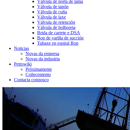
Válvula de porta de lama
Válvula de tapón
Válvula de cuña
Válvula de laxe
Válvula de retención
Válvula de bolboreta
Brida de carrete e DSA
Bop de varilla de succión
Tubaxe en espiral Bop
Noticias
Novas da empresa
Novas da industria
Petrowiki
Próximamente
Coñecemento
Contacta connosco