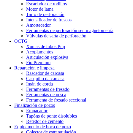
Escariador de rodillos
Motor de lama
Tarro de perforación
Intensificador de frascos
Amortecedor
Ferramentas de perforación sen magnetometría
Válvulas de sarta de perforación
OCTG
Xuntas de tubos Pup
Acoplamentos
Articulación explosiva
Fío Premium
Reparación e limpeza
Rascador de carcasa
Casquillo da carcasa
Imán de corda
Ferramentas de fresado
Ferramentas de pesca
Ferramenta de fresado seccional
Finalización de pozos
Empacador
Tapóns de ponte disolubles
Retedor de cemento
Equipamento de boca de pozo
Colector de estrangulación